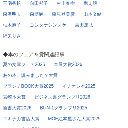
三宅香帆
向田邦子
村上春樹
燃え殻
森沢明夫
森博嗣
森見登美彦
山本文緒
柚木麻子
ヨシタケシンスケ
吉田篤弘
綿矢りさ
◆本のフェア＆賞関連記事
夏の文庫フェア2025
本屋大賞2026
あの本、読みました？大賞
ブランチBOOK大賞2025
イチオシ本2025
宮崎本大賞
ビジネス書グランプリ2026
新書大賞2026
BUN-1グランプリ2025
エキナカ書店大賞
MOE絵本屋さん大賞2025