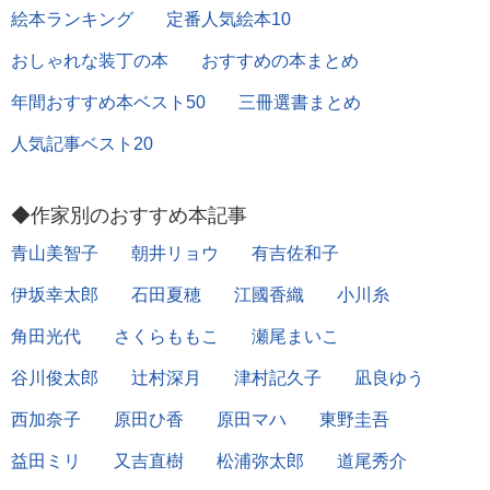
絵本ランキング
定番人気絵本10
おしゃれな装丁の本
おすすめの本まとめ
年間おすすめ本ベスト50
三冊選書まとめ
人気記事ベスト20
◆作家別のおすすめ本記事
青山美智子
朝井リョウ
有吉佐和子
伊坂幸太郎
石田夏穂
江國香織
小川糸
角田光代
さくらももこ
瀬尾まいこ
谷川俊太郎
辻村深月
津村記久子
凪良ゆう
西加奈子
原田ひ香
原田マハ
東野圭吾
益田ミリ
又吉直樹
松浦弥太郎
道尾秀介