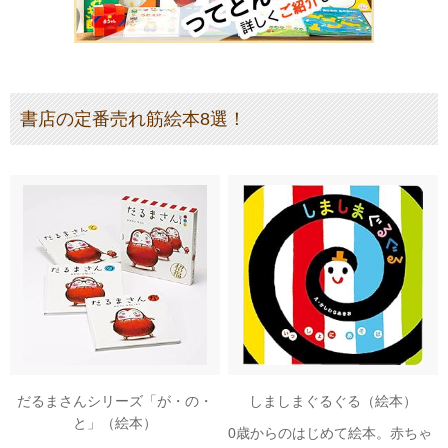
書店の定番売れ筋絵本8選！
だるまさんシリーズ「が・の・
しましまぐるぐる（絵本）
と」（絵本）
0歳からのはじめて絵本。赤ちゃ