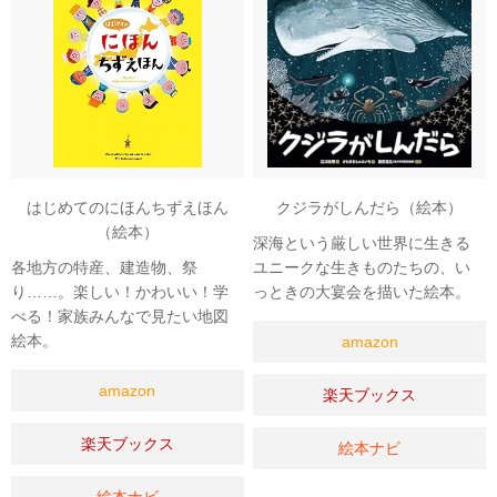
はじめてのにほんちずえほん
クジラがしんだら（絵本）
（絵本）
深海という厳しい世界に生きる
各地方の特産、建造物、祭
ユニークな生きものたちの、い
り……。楽しい！かわいい！学
っときの大宴会を描いた絵本。
べる！家族みんなで見たい地図
絵本。
amazon
amazon
楽天ブックス
楽天ブックス
絵本ナビ