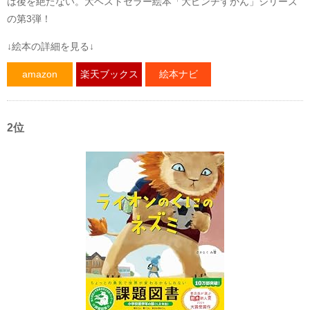
は後を絶たない。大ベストセラー絵本「大ピンチずかん」シリーズ
の第3弾！
↓絵本の詳細を見る↓
amazon
楽天ブックス
絵本ナビ
2位