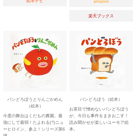
絵本ナビ
amazon
楽天ブックス
パンどろぼうとりんごかめん
パンどろぼう（絵本）
（絵本）
お茶目で憎めないパンどろぼう
今度の舞台はくだもの農園。最
が、今日も事件をまきおこす！
強にして最弱！たよれる(?)ニュ
読み聞かせが楽しいユーモア絵
ーヒロイン、参上！シリーズ第6
本。
弾。