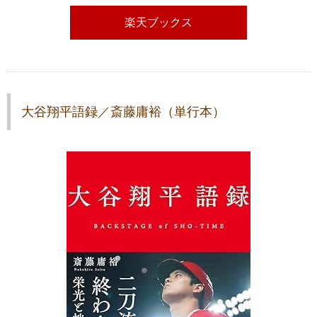
楽天ブックス
大谷翔平語録／斎藤庸裕（単行本）