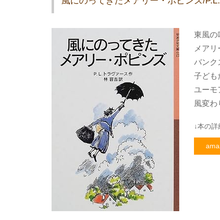
風にのってきたメアリー・ポピンズ/P.
東風の
メアリ
バンク
子ども
ユーモ
風変わ
↓本の詳
ama