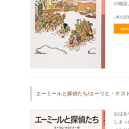
の物語
↓本の詳
ama
エーミールと探偵たち/エーリヒ・ケス
おばあ
しまっ