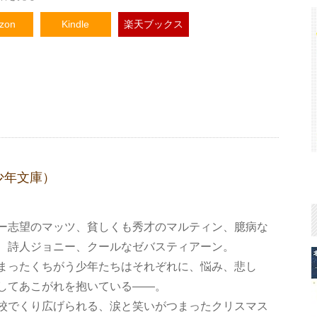
zon
Kindle
楽天ブックス
少年文庫）
ー志望のマッツ、貧しくも秀才のマルティン、臆病な
、詩人ジョニー、クールなゼバスティアーン。
まったくちがう少年たちはそれぞれに、悩み、悲し
してあこがれを抱いている――。
校でくり広げられる、涙と笑いがつまったクリスマス