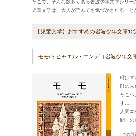
そこで、そんな数多くある岩波少年文庫シリー
児童文学は、大人が読んでも気づかされること
【児童文学】おすすめの岩波少年文庫12
モモ/ミヒャエル・エンデ（岩波少年文
町はず
町の人
そこへ
す…。
人間本
間〉の
↓本の詳